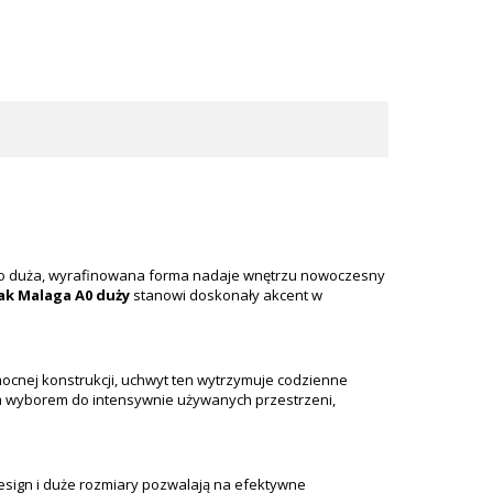
ego duża, wyrafinowana forma nadaje wnętrzu nowoczesny
ak Malaga A0 duży
stanowi doskonały akcent w
 mocnej konstrukcji, uchwyt ten wytrzymuje codzienne
m wyborem do intensywnie używanych przestrzeni,
esign i duże rozmiary pozwalają na efektywne