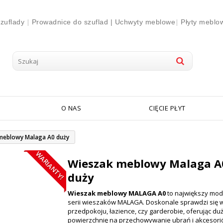
|
|
zuflady
Prowadnice do szuflad |
Uchwyty meblowe
Płyty meblo
O NAS
CIĘCIE PŁYT
meblowy Malaga A0 duży
WARIANTY!
Wieszak meblowy Malaga A
duży
Wieszak meblowy MALAGA A0
to największy mod
serii wieszaków MALAGA. Doskonale sprawdzi się 
przedpokoju, łazience, czy garderobie, oferując du
powierzchnię na przechowywanie ubrań i akcesori