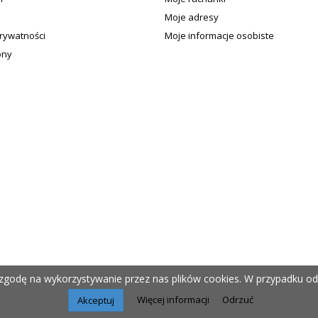
Moje adresy
prywatności
Moje informacje osobiste
ony
 zgodę na wykorzystywanie przez nas plików cookies. W przypadku od
Więcej informacji
Odrzuć
Akceptuj