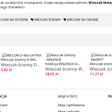
ak i praktyczne rozwiązanie. Dzięki swojej uniwersalności,
Wieszak Mala
iego charakteru.
ESZAK NA SPODNIE
WIESZAK ŚCIENNY
WIESZAK NA OBUWIE
Wieszak ścienny D-956...
Kolekcja WALENCIA to...
Wieszak ścien
Wieszak ścienny D...
Wieszak ścienny W...
Wieszak ści
5,82 zł
28,05 zł
11,27 zł
ACJA
IN
MOJE KONTO
 nami
Moje zamówienia
n
Moje rachunki