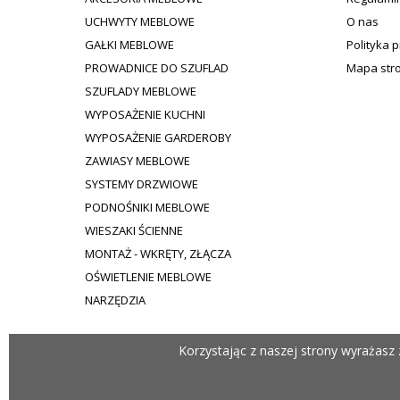
UCHWYTY MEBLOWE
O nas
GAŁKI MEBLOWE
Polityka 
PROWADNICE DO SZUFLAD
Mapa str
SZUFLADY MEBLOWE
WYPOSAŻENIE KUCHNI
WYPOSAŻENIE GARDEROBY
ZAWIASY MEBLOWE
SYSTEMY DRZWIOWE
PODNOŚNIKI MEBLOWE
WIESZAKI ŚCIENNE
MONTAŻ - WKRĘTY, ZŁĄCZA
OŚWIETLENIE MEBLOWE
NARZĘDZIA
Korzystając z naszej strony wyrażasz