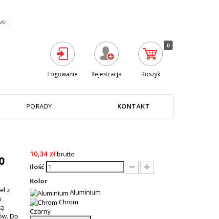
|
we
0
Logowanie
Rejestracja
Koszyk
PORADY
KONTAKT
10,34 zł
brutto
0
Ilość
Kolor
el z
Aluminium
w
Chrom
żą
Czarny
ów. Do