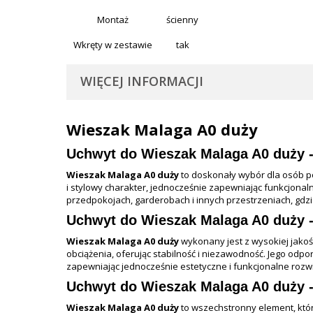
Montaż
ścienny
Wkręty w zestawie
tak
WIĘCEJ INFORMACJI
Wieszak Malaga A0 duży
Uchwyt do
Wieszak Malaga A0 duży
-
Wieszak Malaga A0 duży
to doskonały wybór dla osób p
i stylowy charakter, jednocześnie zapewniając funkcjonal
przedpokojach, garderobach i innych przestrzeniach, gdzie
Uchwyt do
Wieszak Malaga A0 duży
-
Wieszak Malaga A0 duży
wykonany jest z wysokiej jakośc
obciążenia, oferując stabilność i niezawodność. Jego odp
zapewniając jednocześnie estetyczne i funkcjonalne rozw
Uchwyt do
Wieszak Malaga A0 duży
-
Wieszak Malaga A0 duży
to wszechstronny element, któr