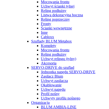
Mocowania frontu
Uchwyt ścianki tylnej
Reling podłużny
Listwa dekoracyjna boczna
Reling poprzeczny
Fronty
Ścianki wewnętrzne
Inne
Cabloxx
Szuflady BLUM Metabox
Komplety
Mocowania frontu
Reling podłużny
Uchwyt relingu (tylny)
Akcesoria
SERVO-DRIVE do szuflad
Jednostka napędu SERVO-DRIVE
Zasilacz Blum
Uchwyt zasilacza
Okablowanie
Uchwyt napędu
Profil nośny
Uchwyty profilu nośnego
Organizacja
BLUM AMBIA-LINE