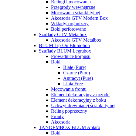
Relingi i mocowania
Przegrody wewnętrzne
Mocowania ścianki tylnej
Akcesoria GTV Modern Box
Wkłady, organizery
Boki perforowane
Szuflady GTV Metalbox
Akcesoria GTV Metalbox
BLUM Tip-On Blumotion
Szuflady BLUM Legrabox
Prowadnice korpusu
Boki
Białe (Pure)
Czarne (Pure)
Antracyt (Pure)
Linia Free
Mocowania frontu
Element dekoracyjny z przodu
Element dekoracyjny z boku
Uchwyt drewnianej ścianki tylnej
Reling poprzeczny
Fronty
Akcesoria
TANDEMBOX BLUM Antaro
Boki