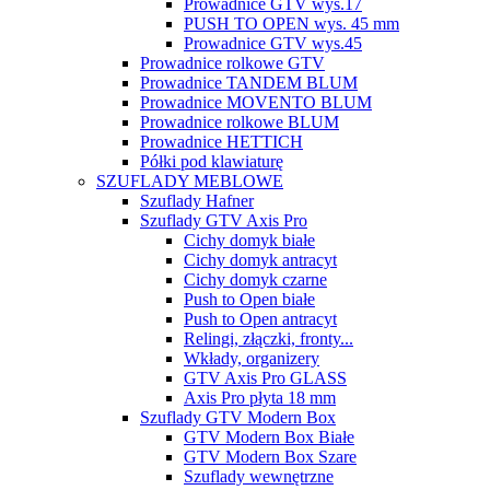
Prowadnice GTV wys.17
PUSH TO OPEN wys. 45 mm
Prowadnice GTV wys.45
Prowadnice rolkowe GTV
Prowadnice TANDEM BLUM
Prowadnice MOVENTO BLUM
Prowadnice rolkowe BLUM
Prowadnice HETTICH
Półki pod klawiaturę
SZUFLADY MEBLOWE
Szuflady Hafner
Szuflady GTV Axis Pro
Cichy domyk białe
Cichy domyk antracyt
Cichy domyk czarne
Push to Open białe
Push to Open antracyt
Relingi, złączki, fronty...
Wkłady, organizery
GTV Axis Pro GLASS
Axis Pro płyta 18 mm
Szuflady GTV Modern Box
GTV Modern Box Białe
GTV Modern Box Szare
Szuflady wewnętrzne