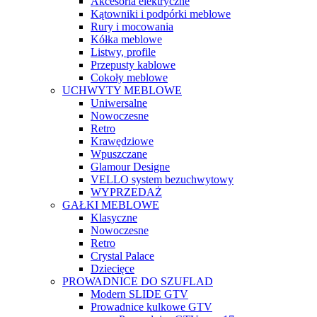
Akcesoria elektryczne
Kątowniki i podpórki meblowe
Rury i mocowania
Kółka meblowe
Listwy, profile
Przepusty kablowe
Cokoły meblowe
UCHWYTY MEBLOWE
Uniwersalne
Nowoczesne
Retro
Krawędziowe
Wpuszczane
Glamour Designe
VELLO system bezuchwytowy
WYPRZEDAŻ
GAŁKI MEBLOWE
Klasyczne
Nowoczesne
Retro
Crystal Palace
Dziecięce
PROWADNICE DO SZUFLAD
Modern SLIDE GTV
Prowadnice kulkowe GTV