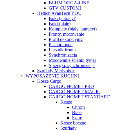
BLUM ORGA-LINE
GTV CUSTOMI
Hettich AvanTech YOU
Boki (antracyt)
Boki (białe)
Komplety (biały, antracyt)
Fronty, mocowanie
Profil dekoracyjny
Push to open
Łącznik frontu
Synchronizacja
Mocowanie ścianki tylnej
Sprzęgło, synchronizacja
Szuflady Merivobox
WYPOSAŻENIE KUCHNI
Kosze Cargo
CARGO NOMET PRO
CARGO NOMET MAGIC
CARGO NOMET STANDARD
Kosze
Chrom
Białe
Szare
Kosze boczne
Szuflady