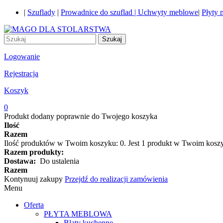
|
Szuflady
|
Prowadnice do szuflad |
Uchwyty meblowe
|
Płyty
Szukaj
Logowanie
Rejestracja
Koszyk
0
Produkt dodany poprawnie do Twojego koszyka
Ilość
Razem
Ilość produktów w Twoim koszyku:
0
.
Jest 1 produkt w Twoim kosz
Razem produkty:
Dostawa:
Do ustalenia
Razem
Kontynuuj zakupy
Przejdź do realizacji zamówienia
Menu
Oferta
PŁYTA MEBLOWA
Blaty kuchenne