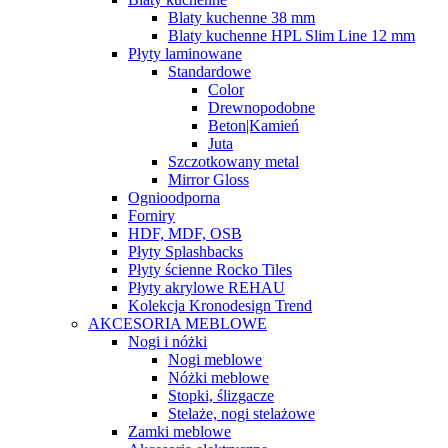
Blaty kuchenne 38 mm
Blaty kuchenne HPL Slim Line 12 mm
Płyty laminowane
Standardowe
Color
Drewnopodobne
Beton|Kamień
Juta
Szczotkowany metal
Mirror Gloss
Ognioodporna
Forniry
HDF, MDF, OSB
Płyty Splashbacks
Płyty ścienne Rocko Tiles
Płyty akrylowe REHAU
Kolekcja Kronodesign Trend
AKCESORIA MEBLOWE
Nogi i nóżki
Nogi meblowe
Nóżki meblowe
Stopki, ślizgacze
Stelaże, nogi stelażowe
Zamki meblowe