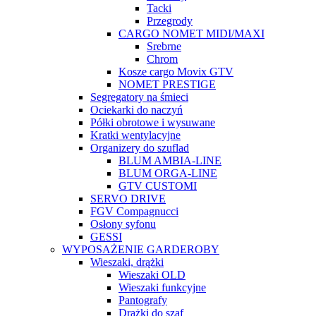
Tacki
Przegrody
CARGO NOMET MIDI/MAXI
Srebrne
Chrom
Kosze cargo Movix GTV
NOMET PRESTIGE
Segregatory na śmieci
Ociekarki do naczyń
Półki obrotowe i wysuwane
Kratki wentylacyjne
Organizery do szuflad
BLUM AMBIA-LINE
BLUM ORGA-LINE
GTV CUSTOMI
SERVO DRIVE
FGV Compagnucci
Osłony syfonu
GESSI
WYPOSAŻENIE GARDEROBY
Wieszaki, drążki
Wieszaki OLD
Wieszaki funkcyjne
Pantografy
Drążki do szaf