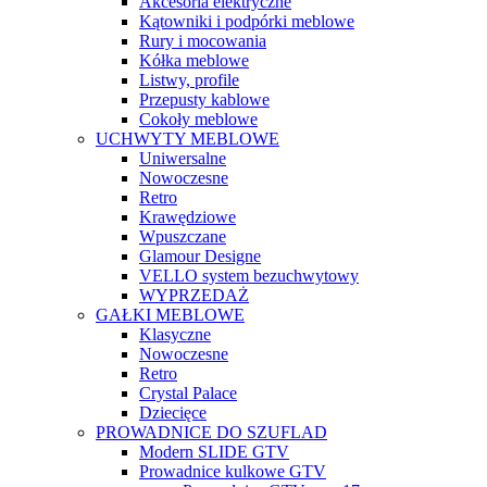
Akcesoria elektryczne
Kątowniki i podpórki meblowe
Rury i mocowania
Kółka meblowe
Listwy, profile
Przepusty kablowe
Cokoły meblowe
UCHWYTY MEBLOWE
Uniwersalne
Nowoczesne
Retro
Krawędziowe
Wpuszczane
Glamour Designe
VELLO system bezuchwytowy
WYPRZEDAŻ
GAŁKI MEBLOWE
Klasyczne
Nowoczesne
Retro
Crystal Palace
Dziecięce
PROWADNICE DO SZUFLAD
Modern SLIDE GTV
Prowadnice kulkowe GTV