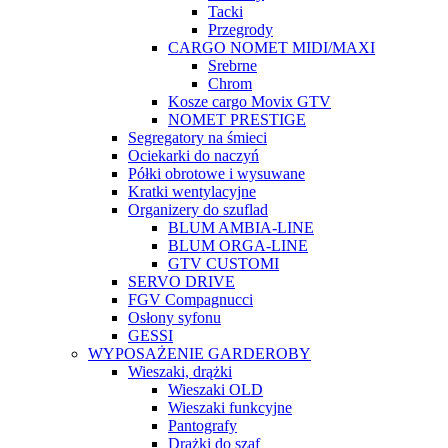
Tacki
Przegrody
CARGO NOMET MIDI/MAXI
Srebrne
Chrom
Kosze cargo Movix GTV
NOMET PRESTIGE
Segregatory na śmieci
Ociekarki do naczyń
Półki obrotowe i wysuwane
Kratki wentylacyjne
Organizery do szuflad
BLUM AMBIA-LINE
BLUM ORGA-LINE
GTV CUSTOMI
SERVO DRIVE
FGV Compagnucci
Osłony syfonu
GESSI
WYPOSAŻENIE GARDEROBY
Wieszaki, drążki
Wieszaki OLD
Wieszaki funkcyjne
Pantografy
Drążki do szaf