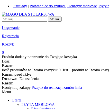
|
Szuflady
|
Prowadnice do szuflad |
Uchwyty meblowe
|
Płyty
Szukaj
Logowanie
Rejestracja
Koszyk
0
Produkt dodany poprawnie do Twojego koszyka
Ilość
Razem
Ilość produktów w Twoim koszyku:
0
.
Jest 1 produkt w Twoim kosz
Razem produkty:
Dostawa:
Do ustalenia
Razem
Kontynuuj zakupy
Przejdź do realizacji zamówienia
Menu
Oferta
PŁYTA MEBLOWA
Blaty kuchenne