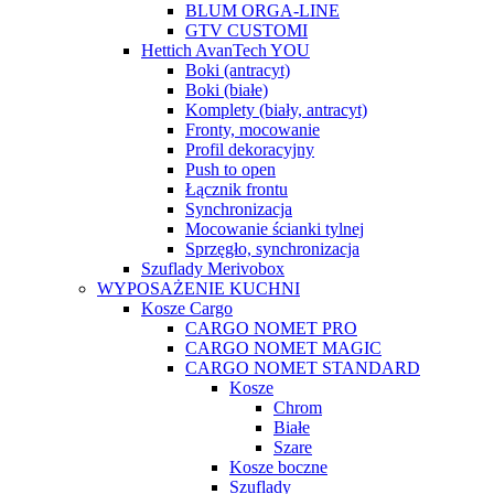
BLUM ORGA-LINE
GTV CUSTOMI
Hettich AvanTech YOU
Boki (antracyt)
Boki (białe)
Komplety (biały, antracyt)
Fronty, mocowanie
Profil dekoracyjny
Push to open
Łącznik frontu
Synchronizacja
Mocowanie ścianki tylnej
Sprzęgło, synchronizacja
Szuflady Merivobox
WYPOSAŻENIE KUCHNI
Kosze Cargo
CARGO NOMET PRO
CARGO NOMET MAGIC
CARGO NOMET STANDARD
Kosze
Chrom
Białe
Szare
Kosze boczne
Szuflady