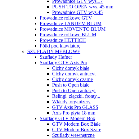
Prowadnice GTV wys.17
PUSH TO OPEN wys. 45 mm
Prowadnice GTV wys.45
Prowadnice rolkowe GTV
Prowadnice TANDEM BLUM
Prowadnice MOVENTO BLUM
Prowadnice rolkowe BLUM
Prowadnice HETTICH
Półki pod klawiaturę
SZUFLADY MEBLOWE
Szuflady Hafner
Szuflady GTV Axis Pro
Cichy domyk białe
Cichy domyk antracyt
Cichy domyk czarne
Push to Open białe
Push to Open antracyt
Relingi, złączki, fronty...
Wkłady, organizery
GTV Axis Pro GLASS
Axis Pro płyta 18 mm
Szuflady GTV Modern Box
GTV Modern Box Białe
GTV Modern Box Szare
Szuflady wewnętrzne