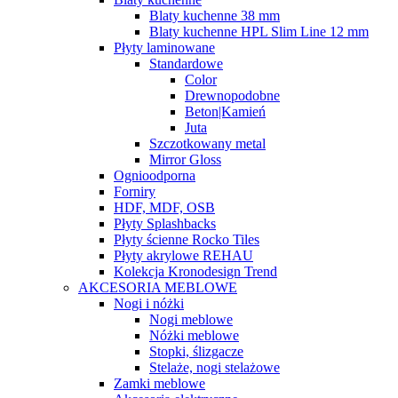
Blaty kuchenne 38 mm
Blaty kuchenne HPL Slim Line 12 mm
Płyty laminowane
Standardowe
Color
Drewnopodobne
Beton|Kamień
Juta
Szczotkowany metal
Mirror Gloss
Ognioodporna
Forniry
HDF, MDF, OSB
Płyty Splashbacks
Płyty ścienne Rocko Tiles
Płyty akrylowe REHAU
Kolekcja Kronodesign Trend
AKCESORIA MEBLOWE
Nogi i nóżki
Nogi meblowe
Nóżki meblowe
Stopki, ślizgacze
Stelaże, nogi stelażowe
Zamki meblowe