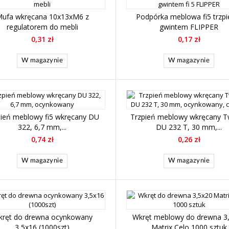
ufa wkręcana 10x13xM6 z
Podpórka meblowa fi5 trzpi
regulatorem do mebli
gwintem FLIPPER
0,31 zł
0,17 zł
W magazynie
W magazynie
pień meblowy fi5 wkręcany DU
Trzpień meblowy wkręcany T
322, 6,7 mm,...
DU 232 T, 30 mm,...
0,74 zł
0,26 zł
W magazynie
W magazynie
ręt do drewna ocynkowany
Wkręt meblowy do drewna 3
3,5x16 (1000szt)
Matrix Celo 1000 sztuk