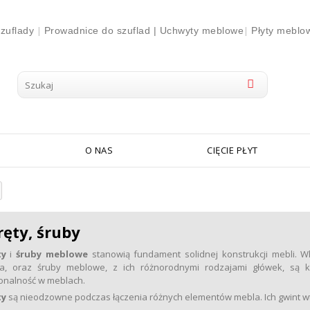
|
|
zuflady
Prowadnice do szuflad |
Uchwyty meblowe
Płyty meblo
O NAS
CIĘCIE PŁYT
ęty, śruby
ty
i
śruby meblowe
stanowią fundament solidnej konstrukcji mebli. W
a, oraz śruby meblowe, z ich różnorodnymi rodzajami główek, są kl
onalność w meblach.
ty
są nieodzowne podczas łączenia różnych elementów mebla. Ich gwint wta