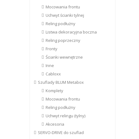
Mocowania frontu
Uchwyt ścianki tylnej
Reling podłużny
Listwa dekoracyjna boczna
Reling poprzeczny
Fronty
Ścianki wewnętrzne
Inne
Cabloxx
Szuflady BLUM Metabox
Komplety
Mocowania frontu
Reling podłużny
Uchwyt relingu (tylny)
Akcesoria
SERVO-DRIVE do szuflad