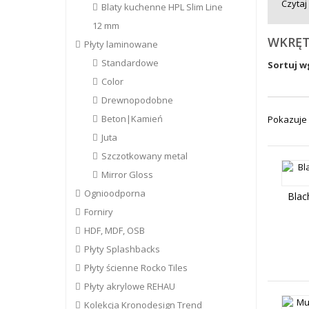
Czytaj 
Blaty kuchenne HPL Slim Line
12 mm
WKRĘT
Płyty laminowane
Standardowe
Sortuj w
Color
Drewnopodobne
Beton|Kamień
Pokazuje 
Juta
Szczotkowany metal
Mirror Gloss
Ognioodporna
Blac
Forniry
HDF, MDF, OSB
Płyty Splashbacks
Płyty ścienne Rocko Tiles
Płyty akrylowe REHAU
Kolekcja Kronodesign Trend