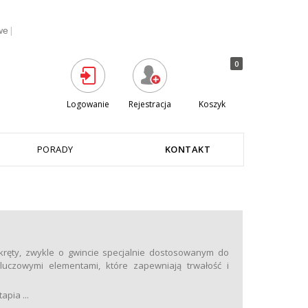
|
we
0
Logowanie
Rejestracja
Koszyk
PORADY
KONTAKT
kręty, zwykle o gwincie specjalnie dostosowanym do
uczowymi elementami, które zapewniają trwałość i
pia ...