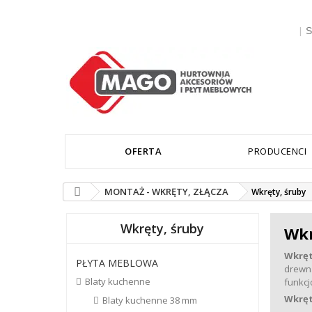
|
S
OFERTA
PRODUCENCI
MONTAŻ - WKRĘTY, ZŁĄCZA
Wkręty, śruby
Wkręty, śruby
Wkr
Wkrę
PŁYTA MEBLOWA
drewn
Blaty kuchenne
funkcj
Wkrę
Blaty kuchenne 38 mm