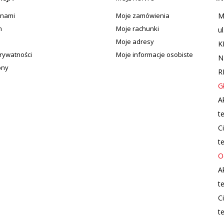
 nami
Moje zamówienia
M
n
Moje rachunki
u
Moje adresy
K
prywatności
Moje informacje osobiste
N
ony
R
G
A
te
C
te
O
A
te
C
te