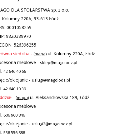
AGO DLA STOLARSTWA sp. z o.o.
l. Kolumny 220A, 93-613 Łódź
RS: 0001058259
IP: 9820389970
EGON: 526396255
łówna siedziba -
ul. Kolumny 220A, Łódź
(mapa)
kcesoria meblowe -
sklep@magolodz.pl
l.
42 646 40 66
ięcie/oklejanie -
uslugi@magolodz.pl
l.
42 640 10 39
ddział -
ul. Aleksandrowska 189, Łódź
(mapa)
kcesoria meblowe
l.
606 960 846
ięcie/oklejanie -
uslugi2@magolodz.pl
l.
538 556 888