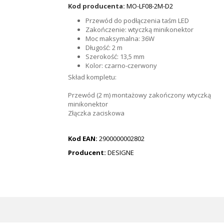
Kod producenta:
MO-LF08-2M-D2
Przewód do podłączenia taśm LED
Zakończenie: wtyczką minikonektor
Moc maksymalna: 36W
Długość: 2 m
Szerokość: 13,5 mm
Kolor: czarno-czerwony
Skład kompletu:
Przewód (2 m) montażowy zakończony wtyczką
minikonektor
Złączka zaciskowa
Kod EAN:
2900000002802
Producent:
DESIGNE