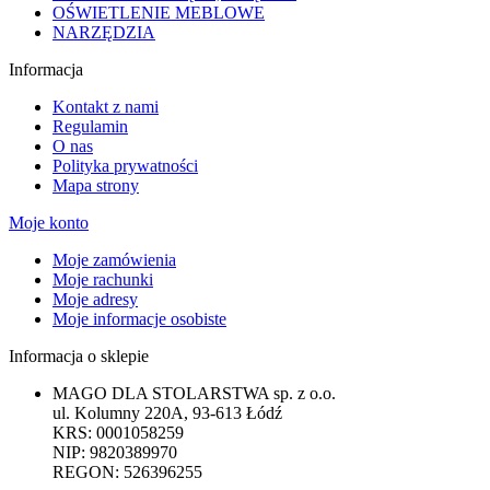
OŚWIETLENIE MEBLOWE
NARZĘDZIA
Informacja
Kontakt z nami
Regulamin
O nas
Polityka prywatności
Mapa strony
Moje konto
Moje zamówienia
Moje rachunki
Moje adresy
Moje informacje osobiste
Informacja o sklepie
MAGO DLA STOLARSTWA sp. z o.o.
ul. Kolumny 220A, 93-613 Łódź
KRS: 0001058259
NIP: 9820389970
REGON: 526396255