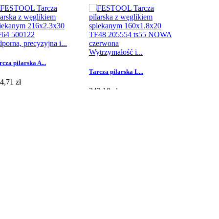
porna, precyzyjna i...
Wytrzymałość i...
rcza pilarska A...
Tarcza pilarska L...
4,71 zł
343,18 zł