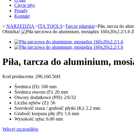
Cięcie płyt
Porady
Kontakt
>
NARZĘDZIA
>
ITA TOOLS
>
Tarcze pilarskie
>
Piła, tarcza do al
Obniżka!
Z
Piła, tarcza do aluminium, mos
Kod producenta:
296.160.56H
Średnica (D): 160 mm
Średnica otworu (F): 20 mm
Otwory dodatkowe (PH): 2/6/32
Liczba zębów (Z): 56
Szerokość rzazu / grubość płytki (K): 2.2 mm
Grubość korpusu piły (P): 1.6 mm
Wysokość zęba: 6.00 mm
Więcej szczegółów