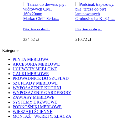
Marka: CMT Seria:...
Grubość zęba K: 3,1 -...
Piła, tarcza do d...
Piła, tarcza do p...
334,52 zł
210,72 zł
Kategorie
PŁYTA MEBLOWA
AKCESORIA MEBLOWE
UCHWYTY MEBLOWE
GAŁKI MEBLOWE
PROWADNICE DO SZUFLAD
SZUFLADY MEBLOWE
WYPOSAŻENIE KUCHNI
WYPOSAŻENIE GARDEROBY
ZAWIASY MEBLOWE
SYSTEMY DRZWIOWE
PODNOŚNIKI MEBLOWE
WIESZAKI ŚCIENNE
MONTAŻ - WKRĘTY, ZŁĄCZA