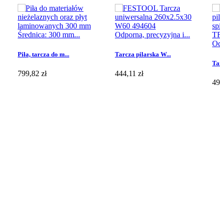
Średnica: 300 mm...
Odporna, precyzyjna i...
Od
Piła, tarcza do m...
Tarcza pilarska W...
Ta
799,82 zł
444,11 zł
49