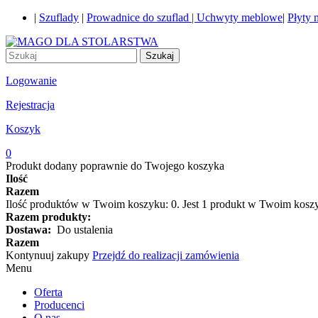
|
Szuflady
|
Prowadnice do szuflad |
Uchwyty meblowe
|
Płyty
Szukaj
Logowanie
Rejestracja
Koszyk
0
Produkt dodany poprawnie do Twojego koszyka
Ilość
Razem
Ilość produktów w Twoim koszyku:
0
.
Jest 1 produkt w Twoim kosz
Razem produkty:
Dostawa:
Do ustalenia
Razem
Kontynuuj zakupy
Przejdź do realizacji zamówienia
Menu
Oferta
Producenci
O nas