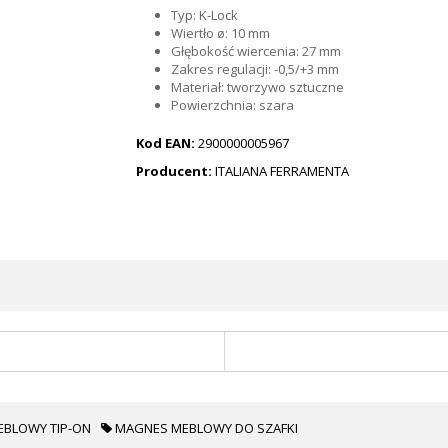
Typ: K-Lock
Wiertło ø: 10 mm
Głębokość wiercenia: 27 mm
Zakres regulacji: -0,5/+3 mm
Materiał: tworzywo sztuczne
Powierzchnia: szara
Kod EAN:
2900000005967
Producent:
ITALIANA FERRAMENTA
EBLOWY TIP-ON
MAGNES MEBLOWY DO SZAFKI