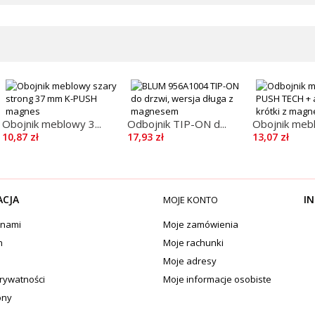
Obojnik meblowy 3...
Odbojnik TIP-ON d...
Obojnik mebl
10,87 zł
17,93 zł
13,07 zł
ACJA
IN
MOJE KONTO
 nami
Moje zamówienia
n
Moje rachunki
Moje adresy
prywatności
Moje informacje osobiste
ony