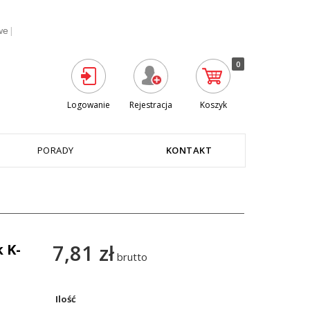
|
we
0
Logowanie
Rejestracja
Koszyk
PORADY
KONTAKT
7,81 zł
 K-
brutto
Ilość