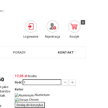
|
we
0
Logowanie
Rejestracja
Koszyk
PORADY
KONTAKT
17,05 zł
brutto
60
Ilość
m jako
Kolor
 bardzo
Aluminium
ałt.
Chrom
Dodaj do koszyka
y
.