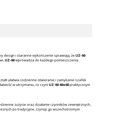
zny design i staranne wykończenie sprawiają, że
UZ-60
wi,
UZ-60
wprowadza do każdego pomieszczenia
ztałt ułatwia codzienne otwieranie i zamykanie szafek
 łatwość w utrzymaniu, co czyni
UZ-60 60x60
praktycznym
codzienne zużycie oraz działanie czynników zewnętrznych,
zesnych po tradycyjne, czyniąc go wszechstronnym