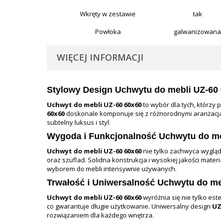
Wkręty w zestawie
tak
Powłoka
galwanizowana
WIĘCEJ INFORMACJI
Stylowy Design
Uchwytu do mebli UZ-60
Uchwyt do mebli UZ-60 60x60
to wybór dla tych, którzy
60x60
doskonale komponuje się z różnorodnymi aranżacja
subtelny luksus i styl.
Wygoda i Funkcjonalność
Uchwytu do me
Uchwyt do mebli UZ-60 60x60
nie tylko zachwyca wygląd
oraz szuflad. Solidna konstrukcja i wysokiej jakości mat
wyborem do mebli intensywnie używanych.
Trwałość i Uniwersalność
Uchwytu do me
Uchwyt do mebli UZ-60 60x60
wyróżnia się nie tylko es
co gwarantuje długie użytkowanie. Uniwersalny design
UZ
rozwiązaniem dla każdego wnętrza.