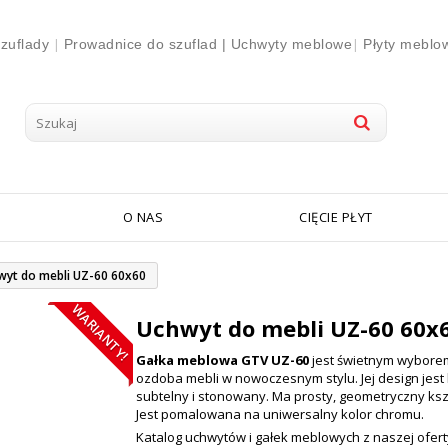
|
|
zuflady
Prowadnice do szuflad |
Uchwyty meblowe
Płyty meblo
O NAS
CIĘCIE PŁYT
wyt do mebli UZ-60 60x60
WARIANTY!
Uchwyt do mebli UZ-60 60x
Gałka meblowa GTV UZ-60
jest świetnym wybore
ozdoba mebli w nowoczesnym stylu. Jej design jest
subtelny i stonowany. Ma prosty, geometryczny kszt
Jest pomalowana na uniwersalny kolor chromu.
Katalog uchwytów i gałek meblowych z naszej ofert