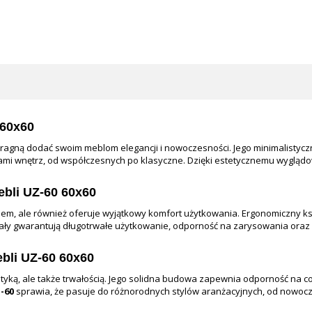
 60x60
 pragną dodać swoim meblom elegancji i nowoczesności. Jego minimalistyc
mi wnętrz, od współczesnych po klasyczne. Dzięki estetycznemu wyglądo
bli UZ-60 60x60
em, ale również oferuje wyjątkowy komfort użytkowania. Ergonomiczny ks
eriały gwarantują długotrwałe użytkowanie, odporność na zarysowania oraz
bli UZ-60 60x60
tetyką, ale także trwałością. Jego solidna budowa zapewnia odporność na 
-60
sprawia, że pasuje do różnorodnych stylów aranżacyjnych, od nowoc