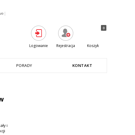
|
we
0
Logowanie
Rejestracja
Koszyk
PORADY
KONTAKT
w
ały i
cji