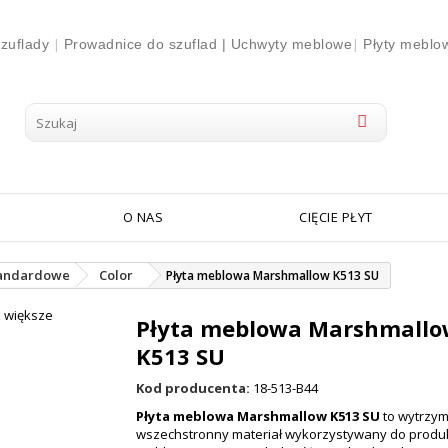
|
|
zuflady
Prowadnice do szuflad |
Uchwyty meblowe
Płyty meblo
O NAS
CIĘCIE PŁYT
andardowe
Color
Płyta meblowa Marshmallow K513 SU
 większe
Płyta meblowa Marshmallo
K513 SU
Kod producenta:
18-513-B44
Płyta meblowa Marshmallow K513 SU
to wytrzym
wszechstronny materiał wykorzystywany do produk