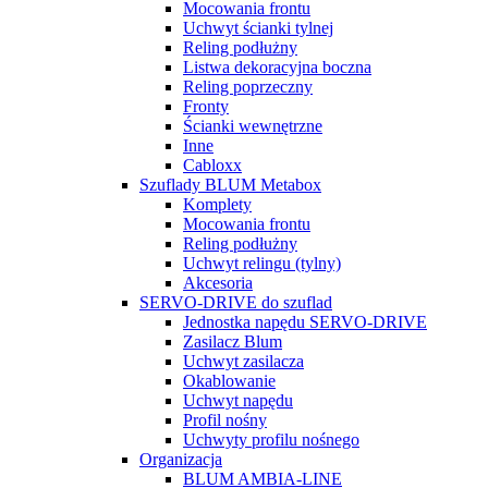
Mocowania frontu
Uchwyt ścianki tylnej
Reling podłużny
Listwa dekoracyjna boczna
Reling poprzeczny
Fronty
Ścianki wewnętrzne
Inne
Cabloxx
Szuflady BLUM Metabox
Komplety
Mocowania frontu
Reling podłużny
Uchwyt relingu (tylny)
Akcesoria
SERVO-DRIVE do szuflad
Jednostka napędu SERVO-DRIVE
Zasilacz Blum
Uchwyt zasilacza
Okablowanie
Uchwyt napędu
Profil nośny
Uchwyty profilu nośnego
Organizacja
BLUM AMBIA-LINE