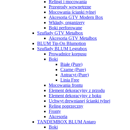
Relingi i mocowania
Przegrody wewnętrzne
Mocowania ścianki tylnej
Akcesoria GTV Modern Box
Wkłady, organizery
Boki perforowane
Szuflady GTV Metalbox
Akcesoria GTV Metalbox
BLUM Tip-On Blumotion
Szuflady BLUM Legrabox
Prowadnice korpusu
Boki
Białe (Pure)
Czarne (Pure)
Antracyt (Pure)
Linia Free
Mocowania frontu
Element dekoracyjny z przodu
Element dekoracyjny z boku
Uchwyt drewnianej ścianki tylnej
Reling poprzeczny
Fronty
Akcesoria
TANDEMBOX BLUM Antaro
Boki