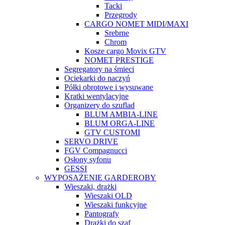
Tacki
Przegrody
CARGO NOMET MIDI/MAXI
Srebrne
Chrom
Kosze cargo Movix GTV
NOMET PRESTIGE
Segregatory na śmieci
Ociekarki do naczyń
Półki obrotowe i wysuwane
Kratki wentylacyjne
Organizery do szuflad
BLUM AMBIA-LINE
BLUM ORGA-LINE
GTV CUSTOMI
SERVO DRIVE
FGV Compagnucci
Osłony syfonu
GESSI
WYPOSAŻENIE GARDEROBY
Wieszaki, drążki
Wieszaki OLD
Wieszaki funkcyjne
Pantografy
Drążki do szaf