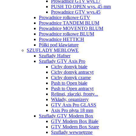
Prowadnice GTV wys.17
PUSH TO OPEN wys. 45 mm
Prowadnice GTV wys.45
Prowadnice rolkowe GTV
Prowadnice TANDEM BLUM
Prowadnice MOVENTO BLUM
Prowadnice rolkowe BLUM
Prowadnice HETTICH
Półki pod klawiaturę
SZUFLADY MEBLOWE
Szuflady Hafner
Szuflady GTV Axis Pro
Cichy domyk białe
Cichy domyk antracyt
Cichy domyk czarne
Push to Open białe
Push to Open antracyt
Relingi, złączki, fronty...
Wkłady, organizery
GTV Axis Pro GLASS
Axis Pro płyta 18 mm
Szuflady GTV Modern Box
GTV Modern Box Białe
GTV Modern Box Szare
Szuflady wewnętrzne