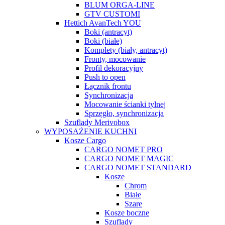
BLUM ORGA-LINE
GTV CUSTOMI
Hettich AvanTech YOU
Boki (antracyt)
Boki (białe)
Komplety (biały, antracyt)
Fronty, mocowanie
Profil dekoracyjny
Push to open
Łącznik frontu
Synchronizacja
Mocowanie ścianki tylnej
Sprzęgło, synchronizacja
Szuflady Merivobox
WYPOSAŻENIE KUCHNI
Kosze Cargo
CARGO NOMET PRO
CARGO NOMET MAGIC
CARGO NOMET STANDARD
Kosze
Chrom
Białe
Szare
Kosze boczne
Szuflady