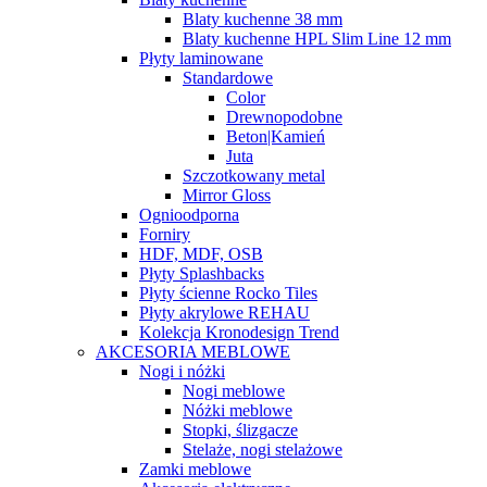
Blaty kuchenne 38 mm
Blaty kuchenne HPL Slim Line 12 mm
Płyty laminowane
Standardowe
Color
Drewnopodobne
Beton|Kamień
Juta
Szczotkowany metal
Mirror Gloss
Ognioodporna
Forniry
HDF, MDF, OSB
Płyty Splashbacks
Płyty ścienne Rocko Tiles
Płyty akrylowe REHAU
Kolekcja Kronodesign Trend
AKCESORIA MEBLOWE
Nogi i nóżki
Nogi meblowe
Nóżki meblowe
Stopki, ślizgacze
Stelaże, nogi stelażowe
Zamki meblowe