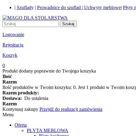
|
Szuflady
|
Prowadnice do szuflad |
Uchwyty meblowe
|
Płyty
Szukaj
Logowanie
Rejestracja
Koszyk
0
Produkt dodany poprawnie do Twojego koszyka
Ilość
Razem
Ilość produktów w Twoim koszyku:
0
.
Jest 1 produkt w Twoim kosz
Razem produkty:
Dostawa:
Do ustalenia
Razem
Kontynuuj zakupy
Przejdź do realizacji zamówienia
Menu
Oferta
PŁYTA MEBLOWA
Blaty kuchenne