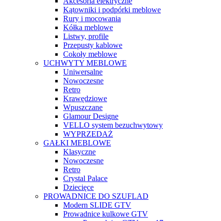
Akcesoria elektryczne
Kątowniki i podpórki meblowe
Rury i mocowania
Kółka meblowe
Listwy, profile
Przepusty kablowe
Cokoły meblowe
UCHWYTY MEBLOWE
Uniwersalne
Nowoczesne
Retro
Krawędziowe
Wpuszczane
Glamour Designe
VELLO system bezuchwytowy
WYPRZEDAŻ
GAŁKI MEBLOWE
Klasyczne
Nowoczesne
Retro
Crystal Palace
Dziecięce
PROWADNICE DO SZUFLAD
Modern SLIDE GTV
Prowadnice kulkowe GTV