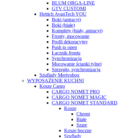
BLUM ORGA-LINE
GTV CUSTOMI
Hettich AvanTech YOU
Boki (antracyt)
Boki (białe)
Komplety (biały, antracyt)
Fronty, mocowanie
Profil dekoracyjny
Push to open
Łącznik frontu
Synchronizacja
Mocowanie ścianki tylnej
Sprzęgło, synchronizacja
Szuflady Merivobox
WYPOSAŻENIE KUCHNI
Kosze Cargo
CARGO NOMET PRO
CARGO NOMET MAGIC
CARGO NOMET STANDARD
Kosze
Chrom
Białe
Szare
Kosze boczne
Szuflady