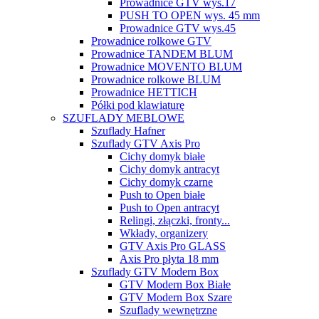
Prowadnice GTV wys.17
PUSH TO OPEN wys. 45 mm
Prowadnice GTV wys.45
Prowadnice rolkowe GTV
Prowadnice TANDEM BLUM
Prowadnice MOVENTO BLUM
Prowadnice rolkowe BLUM
Prowadnice HETTICH
Półki pod klawiaturę
SZUFLADY MEBLOWE
Szuflady Hafner
Szuflady GTV Axis Pro
Cichy domyk białe
Cichy domyk antracyt
Cichy domyk czarne
Push to Open białe
Push to Open antracyt
Relingi, złączki, fronty...
Wkłady, organizery
GTV Axis Pro GLASS
Axis Pro płyta 18 mm
Szuflady GTV Modern Box
GTV Modern Box Białe
GTV Modern Box Szare
Szuflady wewnętrzne