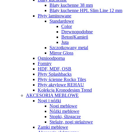
Blaty kuchenne 38 mm
Blaty kuchenne HPL Slim Line 12 mm
Płyty laminowane
Standardowe
Color
Drewnopodobne
Beton|Kamień
Juta
Szczotkowany metal
Mirror Gloss
Ognioodporna
Forniry
HDF, MDF, OSB
Płyty Splashbacks
Płyty ścienne Rocko Tiles
Płyty akrylowe REHAU
Kolekcja Kronodesign Trend
AKCESORIA MEBLOWE
Nogi i nóżki
Nogi meblowe
Nóżki meblowe
Stopki, ślizgacze
Stelaże, nogi stelażowe
Zamki meblowe