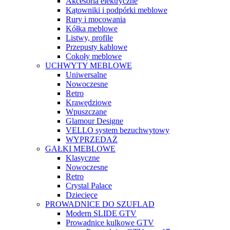
Akcesoria elektryczne
Kątowniki i podpórki meblowe
Rury i mocowania
Kółka meblowe
Listwy, profile
Przepusty kablowe
Cokoły meblowe
UCHWYTY MEBLOWE
Uniwersalne
Nowoczesne
Retro
Krawędziowe
Wpuszczane
Glamour Designe
VELLO system bezuchwytowy
WYPRZEDAŻ
GAŁKI MEBLOWE
Klasyczne
Nowoczesne
Retro
Crystal Palace
Dziecięce
PROWADNICE DO SZUFLAD
Modern SLIDE GTV
Prowadnice kulkowe GTV