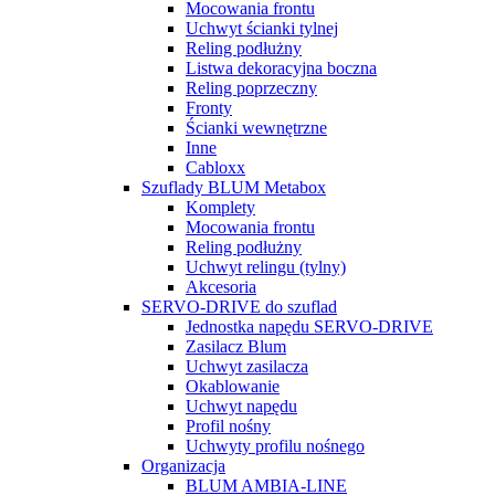
Mocowania frontu
Uchwyt ścianki tylnej
Reling podłużny
Listwa dekoracyjna boczna
Reling poprzeczny
Fronty
Ścianki wewnętrzne
Inne
Cabloxx
Szuflady BLUM Metabox
Komplety
Mocowania frontu
Reling podłużny
Uchwyt relingu (tylny)
Akcesoria
SERVO-DRIVE do szuflad
Jednostka napędu SERVO-DRIVE
Zasilacz Blum
Uchwyt zasilacza
Okablowanie
Uchwyt napędu
Profil nośny
Uchwyty profilu nośnego
Organizacja
BLUM AMBIA-LINE