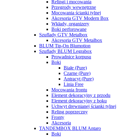
Relingi i mocowania
Przegrody wewnętrzne
Mocowania ścianki tylnej
Akcesoria GTV Modern Box
Wkłady, organizery
Boki perforowane
Szuflady GTV Metalbox
Akcesoria GTV Metalbox
BLUM Tip-On Blumotion
Szuflady BLUM Legrabox
Prowadnice korpusu
Boki
Białe (Pure)
Czarne (Pure)
Antracyt (Pure)
Linia Free
Mocowania frontu
Element dekoracyjny z przodu
Element dekoracyjny z boku
Uchwyt drewnianej ścianki tylnej
Reling poprzeczny
Fronty
Akcesoria
TANDEMBOX BLUM Antaro
Boki