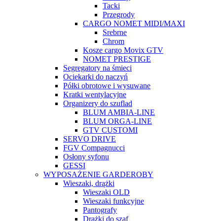
Tacki
Przegrody
CARGO NOMET MIDI/MAXI
Srebrne
Chrom
Kosze cargo Movix GTV
NOMET PRESTIGE
Segregatory na śmieci
Ociekarki do naczyń
Półki obrotowe i wysuwane
Kratki wentylacyjne
Organizery do szuflad
BLUM AMBIA-LINE
BLUM ORGA-LINE
GTV CUSTOMI
SERVO DRIVE
FGV Compagnucci
Osłony syfonu
GESSI
WYPOSAŻENIE GARDEROBY
Wieszaki, drążki
Wieszaki OLD
Wieszaki funkcyjne
Pantografy
Drążki do szaf