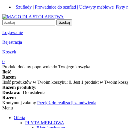
|
Szuflady
|
Prowadnice do szuflad |
Uchwyty meblowe
|
Płyty
Szukaj
Logowanie
Rejestracja
Koszyk
0
Produkt dodany poprawnie do Twojego koszyka
Ilość
Razem
Ilość produktów w Twoim koszyku:
0
.
Jest 1 produkt w Twoim kosz
Razem produkty:
Dostawa:
Do ustalenia
Razem
Kontynuuj zakupy
Przejdź do realizacji zamówienia
Menu
Oferta
PŁYTA MEBLOWA
Blaty kuchenne