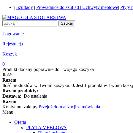
|
Szuflady
|
Prowadnice do szuflad |
Uchwyty meblowe
|
Płyty
Szukaj
Logowanie
Rejestracja
Koszyk
0
Produkt dodany poprawnie do Twojego koszyka
Ilość
Razem
Ilość produktów w Twoim koszyku:
0
.
Jest 1 produkt w Twoim kosz
Razem produkty:
Dostawa:
Do ustalenia
Razem
Kontynuuj zakupy
Przejdź do realizacji zamówienia
Menu
Oferta
PŁYTA MEBLOWA
Blaty kuchenne