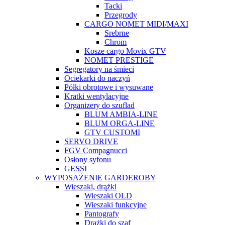
Tacki
Przegrody
CARGO NOMET MIDI/MAXI
Srebrne
Chrom
Kosze cargo Movix GTV
NOMET PRESTIGE
Segregatory na śmieci
Ociekarki do naczyń
Półki obrotowe i wysuwane
Kratki wentylacyjne
Organizery do szuflad
BLUM AMBIA-LINE
BLUM ORGA-LINE
GTV CUSTOMI
SERVO DRIVE
FGV Compagnucci
Osłony syfonu
GESSI
WYPOSAŻENIE GARDEROBY
Wieszaki, drążki
Wieszaki OLD
Wieszaki funkcyjne
Pantografy
Drążki do szaf