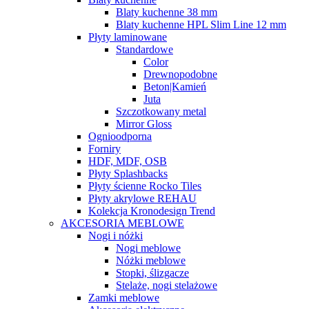
Blaty kuchenne 38 mm
Blaty kuchenne HPL Slim Line 12 mm
Płyty laminowane
Standardowe
Color
Drewnopodobne
Beton|Kamień
Juta
Szczotkowany metal
Mirror Gloss
Ognioodporna
Forniry
HDF, MDF, OSB
Płyty Splashbacks
Płyty ścienne Rocko Tiles
Płyty akrylowe REHAU
Kolekcja Kronodesign Trend
AKCESORIA MEBLOWE
Nogi i nóżki
Nogi meblowe
Nóżki meblowe
Stopki, ślizgacze
Stelaże, nogi stelażowe
Zamki meblowe