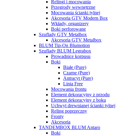
Relingi i mocowania
Przegrody wewnętrzne
Mocowania ścianki tylnej
Akcesoria GTV Modern Box
Wkłady, organizery
Boki perforowane
Szuflady GTV Metalbox
Akcesoria GTV Metalbox
BLUM Tip-On Blumotion
Szuflady BLUM Legrabox
Prowadnice korpusu
Boki
Białe (Pure)
Czarne (Pure)
Antracyt (Pure)
Linia Free
Mocowania frontu
Element dekoracyjny z przodu
Element dekoracyjny z boku
Uchwyt drewnianej ścianki tylnej
Reling poprzeczny
Fronty
Akcesoria
TANDEMBOX BLUM Antaro
Boki