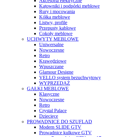
Akcesoria elektryczne
Kątowniki i podpórki meblowe
Rury i mocowania
Kółka meblowe
Listwy, profile
Przepusty kablowe
Cokoły meblowe
UCHWYTY MEBLOWE
Uniwersalne
Nowoczesne
Retro
Krawędziowe
Wpuszczane
Glamour Designe
VELLO system bezuchwytowy
WYPRZEDAŻ
GAŁKI MEBLOWE
Klasyczne
Nowoczesne
Retro
Crystal Palace
Dziecięce
PROWADNICE DO SZUFLAD
Modern SLIDE GTV
Prowadnice kulkowe GTV