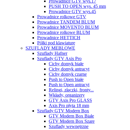
Prowadnice GTV wys.17
PUSH TO OPEN wys. 45 mm
Prowadnice GTV wys.45
Prowadnice rolkowe GTV
Prowadnice TANDEM BLUM
Prowadnice MOVENTO BLUM
Prowadnice rolkowe BLUM
Prowadnice HETTICH
Półki pod klawiaturę
SZUFLADY MEBLOWE
Szuflady Hafner
Szuflady GTV Axis Pro
Cichy domyk białe
Cichy domyk antracyt
Cichy domyk czarne
Push to Open białe
Push to Open antracyt
Relingi, złączki, fronty...
Wkłady, organizery
GTV Axis Pro GLASS
Axis Pro płyta 18 mm
Szuflady GTV Modern Box
GTV Modern Box Białe
GTV Modern Box Szare
Szuflady wewnętrzne