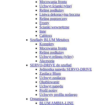
Mocowania frontu
Uchwyt ścianki tylnej
Reling podłużny
Listwa dekoracyjna boczna
Reling poprzeczny
Fronty
Ścianki wewnętrzne
Inne
Cabloxx
Szuflady BLUM Metabox
Komplety
Mocowania frontu
Reling podłużny
Uchwyt relingu (tylny)
Akcesoria
SERVO-DRIVE do szuflad
Jednostka napędu SERVO-DRIVE
Zasilacz Blum
Uchwyt zasilacza
Okablowanie
Uchwyt napędu
Profil nośny
Uchwyty profilu nośnego
Organizacja
BLUM AMBIA-LINE