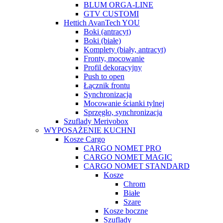
BLUM ORGA-LINE
GTV CUSTOMI
Hettich AvanTech YOU
Boki (antracyt)
Boki (białe)
Komplety (biały, antracyt)
Fronty, mocowanie
Profil dekoracyjny
Push to open
Łącznik frontu
Synchronizacja
Mocowanie ścianki tylnej
Sprzęgło, synchronizacja
Szuflady Merivobox
WYPOSAŻENIE KUCHNI
Kosze Cargo
CARGO NOMET PRO
CARGO NOMET MAGIC
CARGO NOMET STANDARD
Kosze
Chrom
Białe
Szare
Kosze boczne
Szuflady