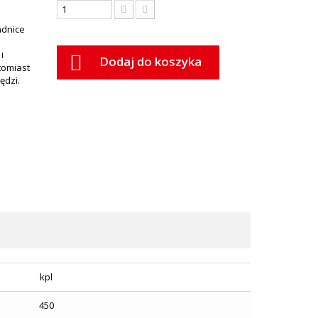
adnice
i
Dodaj do koszyka
tomiast
ędzi.
kpl
450