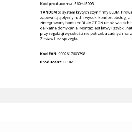
Kod producenta:
560H4500B
TANDEM
to system krytych szyn firmy BLUM. Prow
zapewniają płynny ruch i wysoki komfort obsługi, a
zintegrowany hamulec BLUMOTION umożliwia ciche 
delikatne domykanie. Montaż jest łatwy i szybki, na
przy regulacji wysokości nie potrzeba żadnych narz
Zestaw bez sprzęgła.
Kod EAN:
9002617603798
Producent:
BLUM