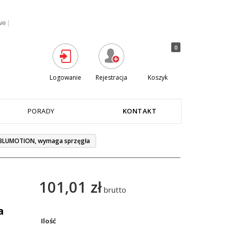
|
we
0
Logowanie
Rejestracja
Koszyk
PORADY
KONTAKT
 BLUMOTION, wymaga sprzęgła
101,01 zł
brutto
a
Ilość