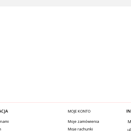
ACJA
IN
MOJE KONTO
 nami
Moje zamówienia
M
n
Moje rachunki
u