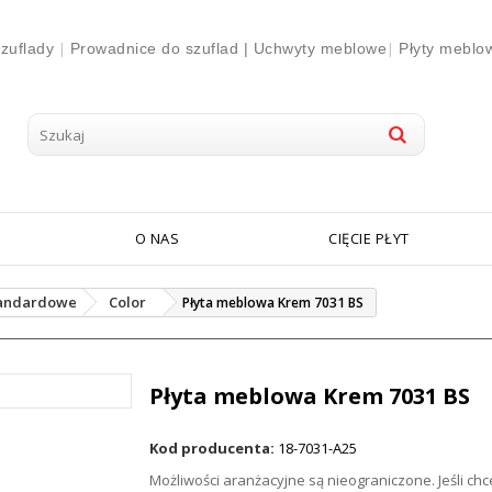
|
|
zuflady
Prowadnice do szuflad |
Uchwyty meblowe
Płyty meblo
O NAS
CIĘCIE PŁYT
andardowe
Color
Płyta meblowa Krem 7031 BS
Płyta meblowa Krem 7031 BS
Kod producenta:
18-7031-A25
Możliwości aranżacyjne są nieograniczone. Jeśli ch