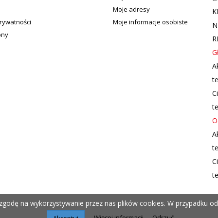
Moje adresy
K
prywatności
Moje informacje osobiste
N
ony
R
G
A
te
C
te
O
A
te
C
te
 zgodę na wykorzystywanie przez nas plików cookies. W przypadku od
Więcej informacji
Odrzuć