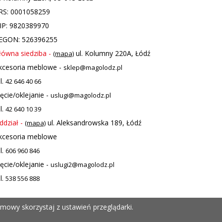
RS: 0001058259
IP: 9820389970
EGON: 526396255
łówna siedziba -
ul. Kolumny 220A, Łódź
(mapa)
kcesoria meblowe -
sklep@magolodz.pl
l.
42 646 40 66
ięcie/oklejanie -
uslugi@magolodz.pl
l.
42 640 10 39
ddział -
ul. Aleksandrowska 189, Łódź
(mapa)
kcesoria meblowe
l.
606 960 846
ięcie/oklejanie -
uslugi2@magolodz.pl
l.
538 556 888
mowy skorzystaj z ustawień przeglądarki.