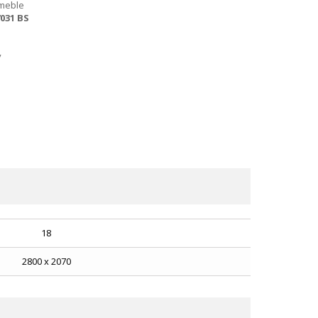
 meble
031 BS
a
y
18
2800 x 2070