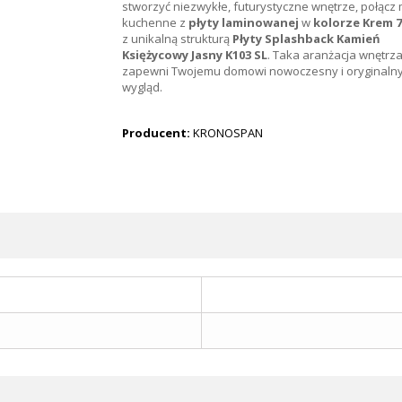
stworzyć niezwykłe, futurystyczne wnętrze, połącz
kuchenne z
płyty laminowanej
w
kolorze Krem 7
z unikalną strukturą
Płyty Splashback Kamień
Księżycowy Jasny K103 SL
. Taka aranżacja wnętrz
zapewni Twojemu domowi nowoczesny i oryginaln
wygląd.
Producent:
KRONOSPAN